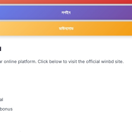
লগইন
ডাউনলোড
d
 online platform. Click below to visit the official winbd site.
al
bonus