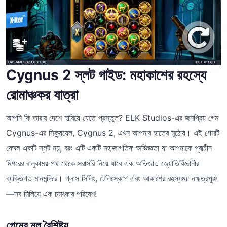
Cygnus 2 স্লট গাইড: মহাকাশের রহস্যে
রোমাঞ্চকর যাত্রা
আপনি কি তারার দেশে হারিয়ে যেতে প্রস্তুত? ELK Studios-এর জনপ্রিয় গেম
Cygnus-এর সিক্যুয়েল, Cygnus 2, এখন আপনার হাতের মুঠোয়। এই গেমটি
কেবল একটি স্লট নয়, বরং এটি একটি মহাজাগতিক অভিজ্ঞতা যা আপনাকে প্রাচীন
মিশরের বালুকাময় পথ থেকে সরাসরি নিয়ে যাবে এক অভিজাত জ্যোতির্বিজ্ঞানীর
ব্যক্তিগত মানমন্দিরে। গ্লাস সিলিং, টেলিস্কোপ এবং আকাশের রহস্যময় নক্ষত্রপুঞ্জ
—সব মিলিয়ে এক চমৎকার পরিবেশ!
গেমের মূল বৈশিষ্ট্য