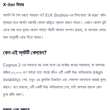
X-iter ফিচার
আপনি কি ধৈর্য ধরতে পারছেন না? ELK Studios-এর সিগনেচার 'X-iter' বাটন
ব্যবহার করে আপনি সরাসরি বোনাস রাউন্ডে প্রবেশ করতে পারেন। এখানে বোনাস হান্ট
থেকে শুরু করে সুপার বোনাস পর্যন্ত পাঁচটি আলাদা অপশন রয়েছে, যা আপনার খেলার
ধরন অনুযায়ী বেছে নিতে পারেন।
কেন এই স্লটটি খেলবেন?
Cygnus 2-এর সবচেয়ে বড় চমক হলো এর সর্বোচ্চ জয়ের সম্ভাবনা, যা আপনার
বাজির ৫০,০০০ গুণ পর্যন্ত হতে পারে! যদিও এটি একটি উচ্চ অস্থিরতার (High
Volatility) গেম, তবুও এর নান্দনিক ডিজাইন এবং গেমপ্লে আপনাকে বারবার মুগ্ধ
করবে। মনে রাখবেন, এটি একটি উচ্চ অস্থিরতার গেম, তাই আপনার ব্যাংক রোল
বুঝে বাজি ধরুন।
দ্রুত এক নজরে