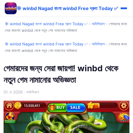
🎯 winbd Nagad বাংলা winbd Free দ্রুত Today ✅
🎯 winbd Nagad বাংলা winbd Free দ্রুত Today ✅
›
অফিসিয়াল
›
গেমারদের জন্য
সেরা জায়গা! winbd থেকে নতুন গেম নামানোর অভিজ্ঞতা
🎯 winbd Nagad বাংলা winbd Free দ্রুত Today ✅
›
অফিসিয়াল
›
গেমারদের জন্য
সেরা জায়গা! winbd থেকে নতুন গেম নামানোর অভিজ্ঞতা
গেমারদের জন্য সেরা জায়গা! winbd থেকে
নতুন গেম নামানোর অভিজ্ঞতা
01 মে 2026
· অফিসিয়াল