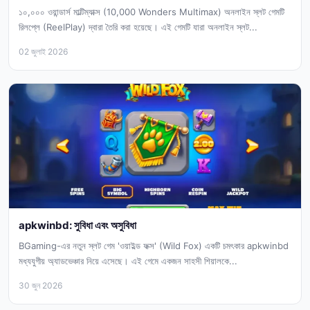
১০,০০০ ওয়ান্ডার্স মাল্টিম্যাক্স (10,000 Wonders Multimax) অনলাইন স্লট গেমটি
রিলপ্লে (ReelPlay) দ্বারা তৈরি করা হয়েছে। এই গেমটি যারা অনলাইন স্লট...
02 জুলাই 2026
apkwinbd: সুবিধা এবং অসুবিধা
BGaming-এর নতুন স্লট গেম 'ওয়াইল্ড ফক্স' (Wild Fox) একটি চমৎকার apkwinbd
মধ্যযুগীয় অ্যাডভেঞ্চার নিয়ে এসেছে। এই গেমে একজন সাহসী শিয়ালকে...
30 জুন 2026