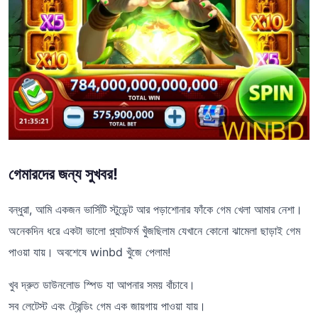
গেমারদের জন্য সুখবর!
বন্ধুরা, আমি একজন ভার্সিটি স্টুডেন্ট আর পড়াশোনার ফাঁকে গেম খেলা আমার নেশা।
অনেকদিন ধরে একটা ভালো প্ল্যাটফর্ম খুঁজছিলাম যেখানে কোনো ঝামেলা ছাড়াই গেম
পাওয়া যায়। অবশেষে winbd খুঁজে পেলাম!
খুব দ্রুত ডাউনলোড স্পিড যা আপনার সময় বাঁচাবে।
সব লেটেস্ট এবং ট্রেন্ডিং গেম এক জায়গায় পাওয়া যায়।